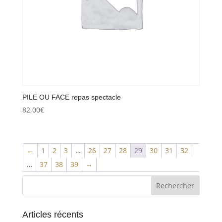
PILE OU FACE repas spectacle
82,00
€
←
1
2
3
…
26
27
28
29
30
31
32
…
37
38
39
→
Articles récents