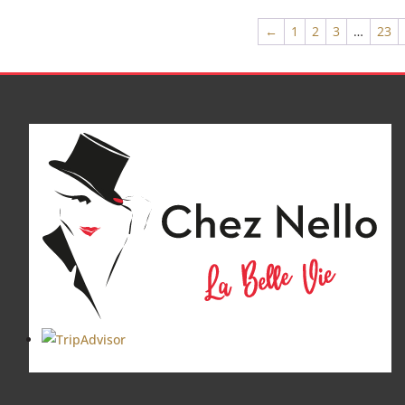
←
1
2
3
…
23