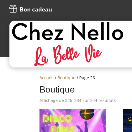

Bon cadeau
Accueil
/
Boutique
/ Page 26
Boutique
Affichage de 226–234 sur 344 résultats