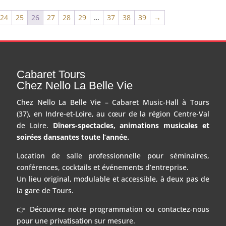
24
25
26
27
28
29
…
37
38
39
→
Cabaret Tours
Chez Nello La Belle Vie
Chez Nello La Belle Vie – Cabaret Music-Hall à Tours
(37), en Indre-et-Loire, au cœur de la région Centre-Val
de Loire.
Dîners-spectacles, animations musicales et
soirées dansantes toute l’année.
Location de salle professionnelle pour séminaires,
conférences, cocktails et événements d’entreprise.
Un lieu original, modulable et accessible, à deux pas de
la gare de Tours.
👉 Découvrez notre programmation ou contactez-nous
pour une privatisation sur mesure.