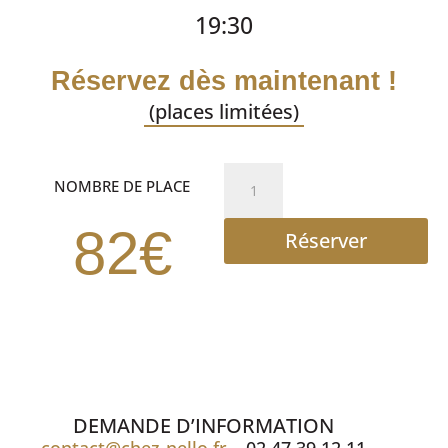
19:30
Réservez dès maintenant !
(places limitées)
quantité
NOMBRE DE PLACE
de
PILE
82€
Réserver
OU
FACE
REPAS
SPECTACLE
DEMANDE D’INFORMATION
contact@chez-nello.fr
– 02 47 39 12 11