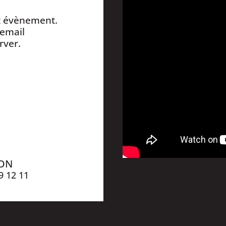
et évènement.
 email
rver.
ION
9 12 11