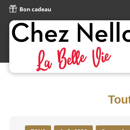

Bon cadeau
Tout