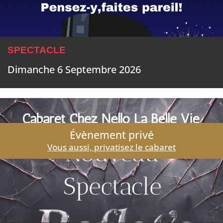
Décembre 2026
Janvier 2027
Février 2027
SPECTACLE
Mars 2027
Dimanche 6 Septembre 2026
Avril 2027
Mai 2027
Juin 2027
Évènement privé
Juillet 2027
Vous aussi, privatisez le cabaret