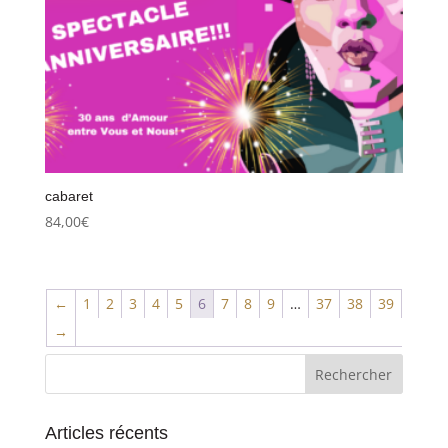
cabaret
84,00
€
←
1
2
3
4
5
6
7
8
9
…
37
38
39
→
Articles récents