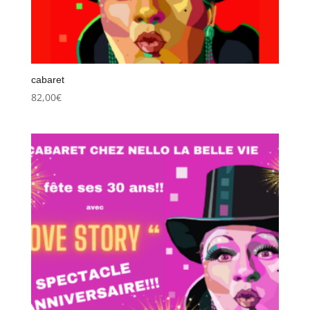
cabaret
82,00
€