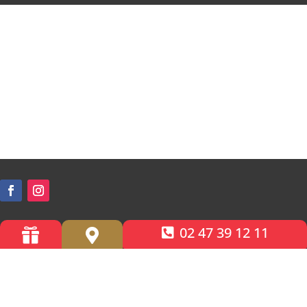
02 47 39 12 11


Accessibilité PMR