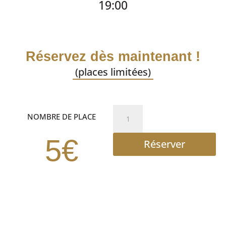
19:00
Réservez dès maintenant !
(places limitées)
quantité
NOMBRE DE PLACE
de
YOUYOU
5€
Réserver
COMEDY