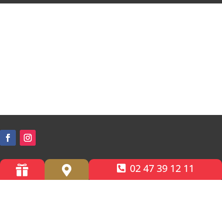
02 47 39 12 11


Accessibilité PMR