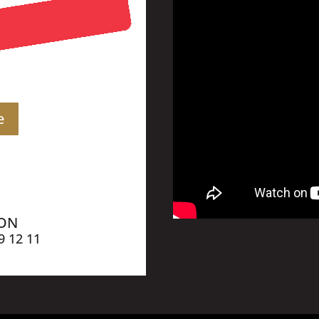
e
ION
9 12 11