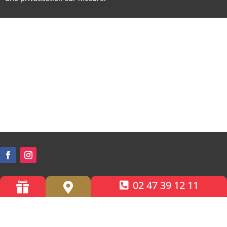
02 47 39 12 11


Accessibilité PMR