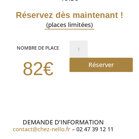
Réservez dès maintenant !
(places limitées)
quantité
NOMBRE DE PLACE
de
REPAS
82€
Réserver
SPECTACLE
DEMANDE D’INFORMATION
contact@chez-nello.fr
– 02 47 39 12 11