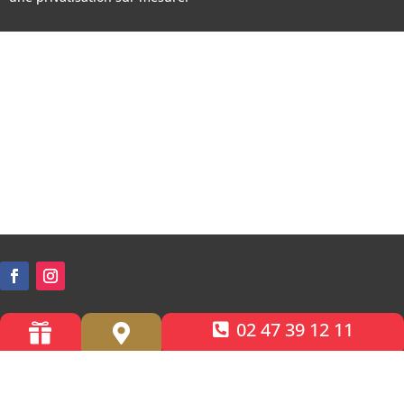
02 47 39 12 11


Accessibilité PMR