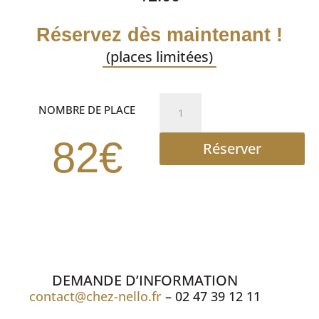
Réservez dès maintenant !
(places limitées)
quantité
NOMBRE DE PLACE
de
REPAS
82€
Réserver
SPECTACLE
DEMANDE D’INFORMATION
contact@chez-nello.fr
– 02 47 39 12 11