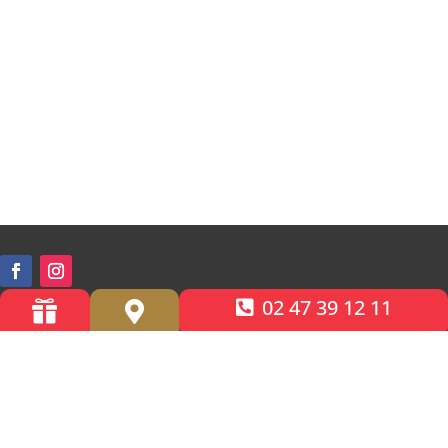
02 47 39 12 11


Accessibilité PMR