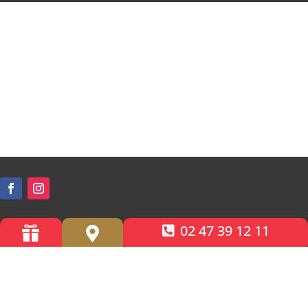
02 47 39 12 11


Accessibilité PMR