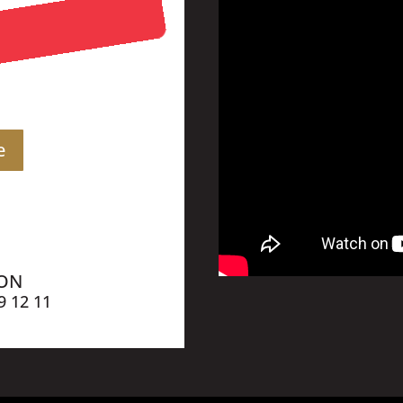
e
ION
9 12 11