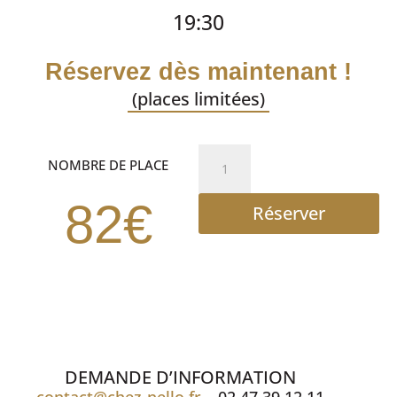
19:30
Réservez dès maintenant !
(places limitées)
quantité
NOMBRE DE PLACE
de
PILE
82€
Réserver
OU
FACE
REPAS
SPECTACLE
DEMANDE D’INFORMATION
contact@chez-nello.fr
– 02 47 39 12 11