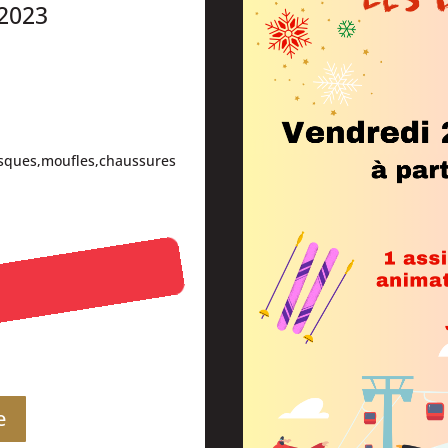
2023
asques,moufles,chaussures
e