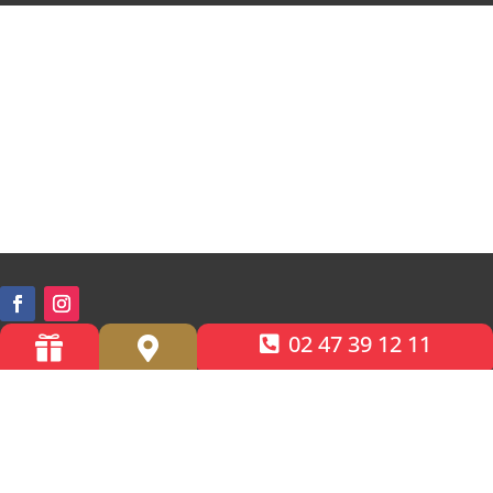
02 47 39 12 11


Accessibilité PMR