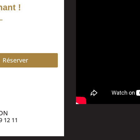
ant !
Réserver
ION
9 12 11