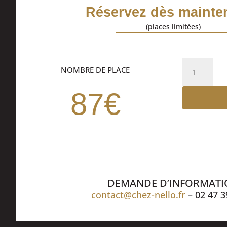
Réservez dès mainten
(places limitées)
quantité
NOMBRE DE PLACE
de
DINER
87€
SPECTACLE
DEMANDE D’INFORMAT
contact@chez-nello.fr
– 02 47 3