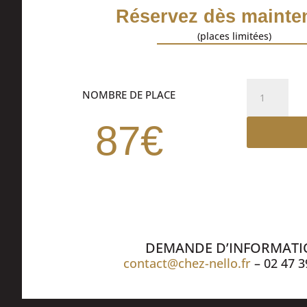
Réservez dès mainten
(places limitées)
quantité
NOMBRE DE PLACE
de
DINER
87€
SPECTACLE
DEMANDE D’INFORMAT
contact@chez-nello.fr
– 02 47 3