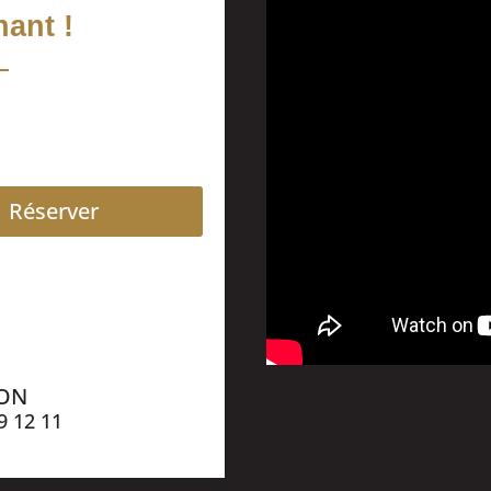
ant !
Réserver
ION
9 12 11