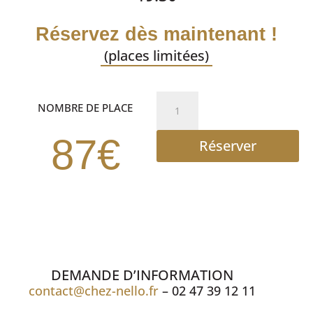
Réservez dès maintenant !
(places limitées)
quantité
NOMBRE DE PLACE
de
DINER
87€
Réserver
SPECTACLE
DEMANDE D’INFORMATION
contact@chez-nello.fr
– 02 47 39 12 11