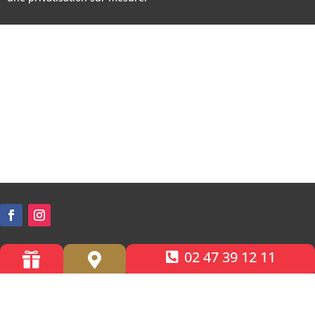
02 47 39 12 11


Accessibilité PMR