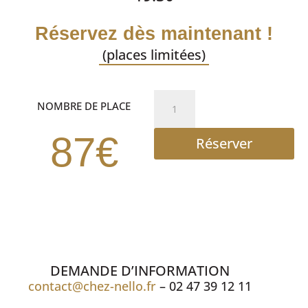
Réservez dès maintenant !
(places limitées)
quantité
NOMBRE DE PLACE
de
DINER
87€
Réserver
SPECTACLE
DEMANDE D’INFORMATION
contact@chez-nello.fr
– 02 47 39 12 11