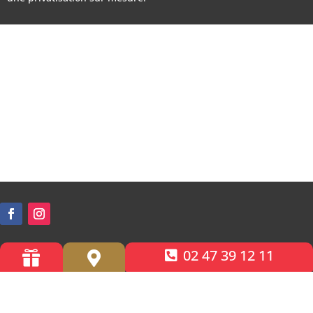
02 47 39 12 11


Accessibilité PMR