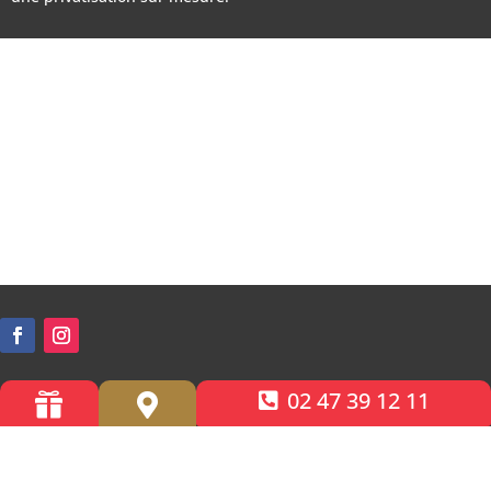
02 47 39 12 11


Accessibilité PMR