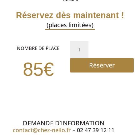
Réservez dès maintenant !
(places limitées)
quantité
NOMBRE DE PLACE
de
DINER
85€
Réserver
SPECTACLE
DEMANDE D’INFORMATION
contact@chez-nello.fr
– 02 47 39 12 11