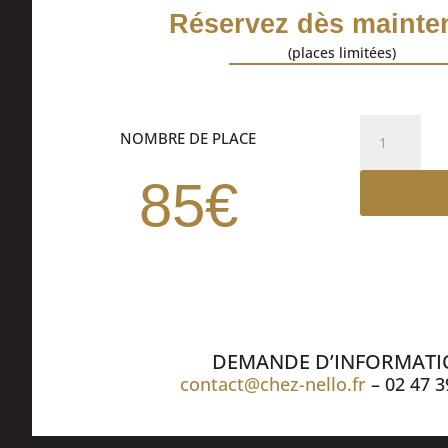
Réservez dès mainten
(places limitées)
quantité
NOMBRE DE PLACE
de
DINER
85€
SPECTACLE
DEMANDE D’INFORMAT
contact@chez-nello.fr
– 02 47 3