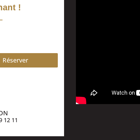
ant !
Réserver
ION
9 12 11