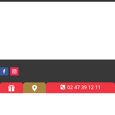
02 47 39 12 11


Accessibilité PMR