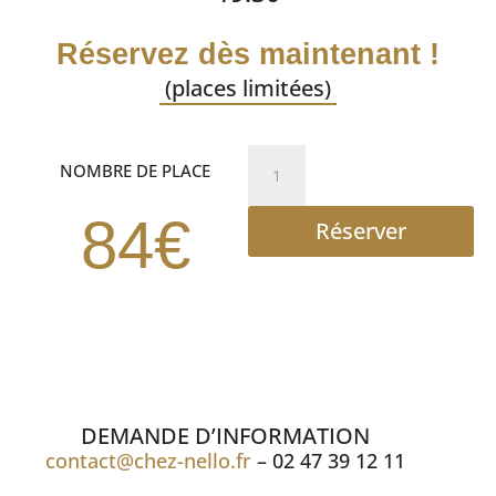
Réservez dès maintenant !
(places limitées)
quantité
NOMBRE DE PLACE
de
Dîner
84€
Réserver
spectacle
DEMANDE D’INFORMATION
contact@chez-nello.fr
– 02 47 39 12 11