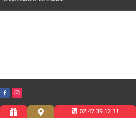
02 47 39 12 11


Accessibilité PMR