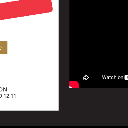
e
ION
9 12 11