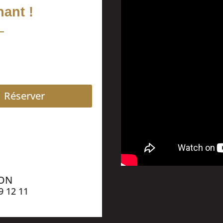
ant !
Réserver
ION
9 12 11