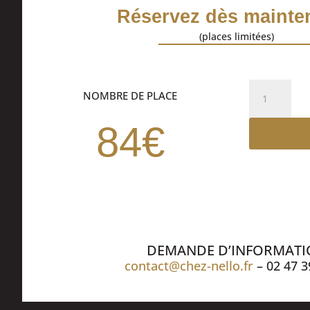
Réservez dès mainten
(places limitées)
quantité
NOMBRE DE PLACE
de
Dîner
84€
spectacle
DEMANDE D’INFORMAT
contact@chez-nello.fr
– 02 47 3