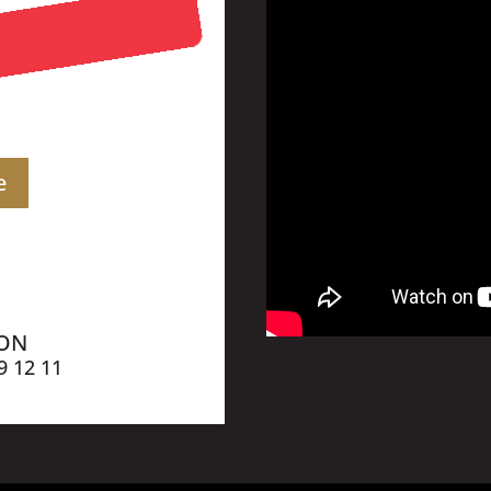
e
ION
9 12 11