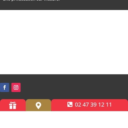
02 47 39 12 11


Accessibilité PMR