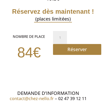
Réservez dès maintenant !
(places limitées)
quantité
NOMBRE DE PLACE
de
Dîner
84€
Réserver
spectacle
DEMANDE D’INFORMATION
contact@chez-nello.fr
– 02 47 39 12 11