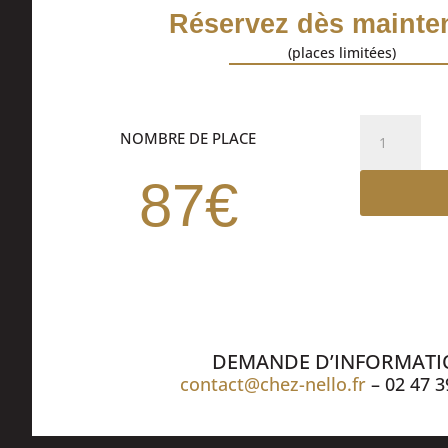
Réservez dès mainten
(places limitées)
quantité
NOMBRE DE PLACE
de
DEJEUNER
87€
SPECTACLE
DEMANDE D’INFORMAT
contact@chez-nello.fr
– 02 47 3