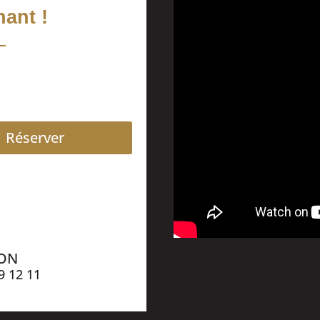
ant !
Réserver
ION
9 12 11