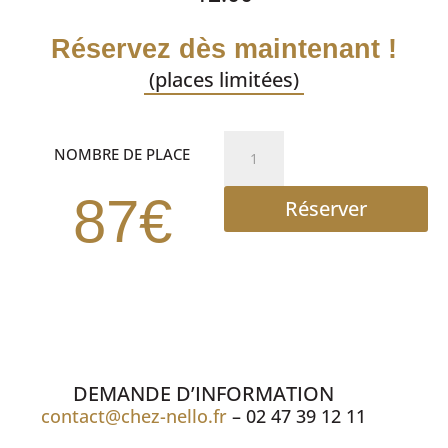
Réservez dès maintenant !
(places limitées)
quantité
NOMBRE DE PLACE
de
DEJEUNER
87€
Réserver
SPECTACLE
DEMANDE D’INFORMATION
contact@chez-nello.fr
– 02 47 39 12 11