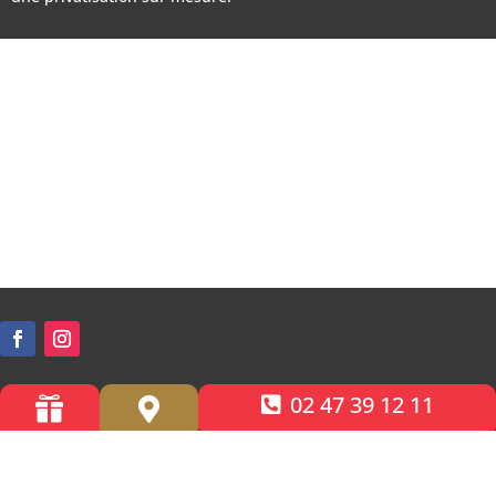
02 47 39 12 11


Accessibilité PMR