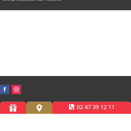
02 47 39 12 11


Accessibilité PMR