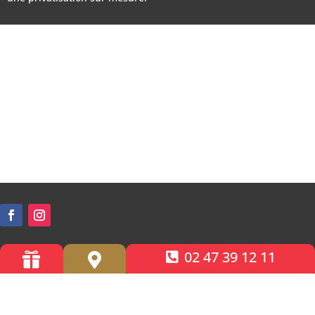
02 47 39 12 11


Accessibilité PMR