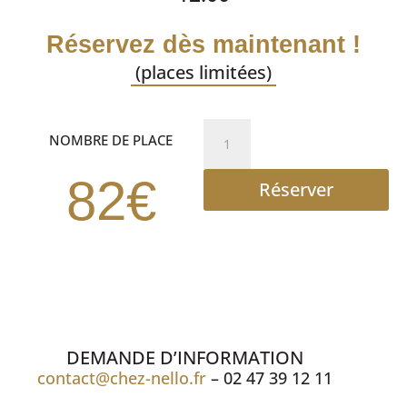
Réservez dès maintenant !
(places limitées)
quantité
NOMBRE DE PLACE
de
DEJEUNER
82€
Réserver
SPECTACLE
DEMANDE D’INFORMATION
contact@chez-nello.fr
– 02 47 39 12 11