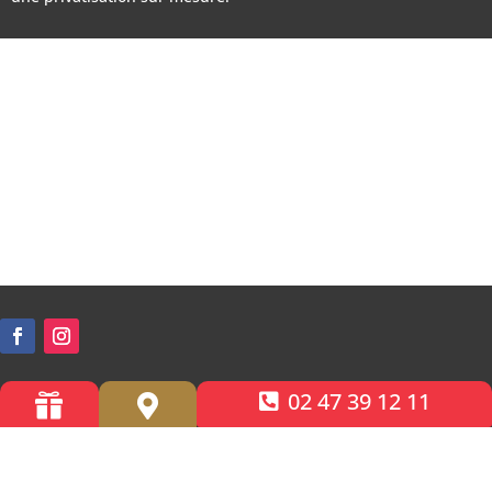
02 47 39 12 11


Accessibilité PMR