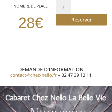
quantité
NOMBRE DE PLACE
de
cocktail
28€
Réserver
spectacle
/
offre
de
lancement
DEMANDE D’INFORMATION
contact@chez-nello.fr
– 02 47 39 12 11