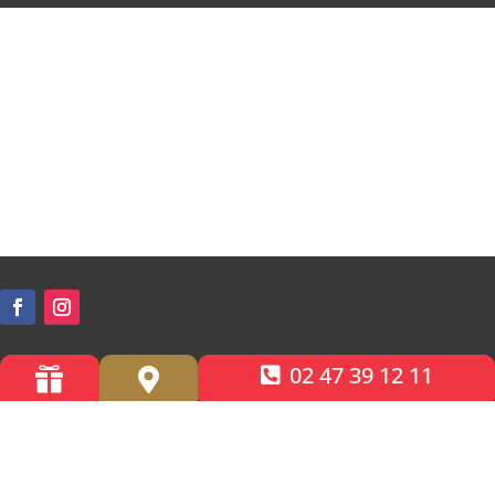
02 47 39 12 11


Accessibilité PMR