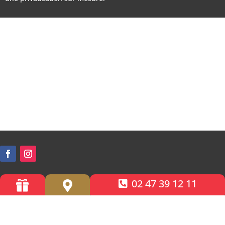
02 47 39 12 11


Accessibilité PMR