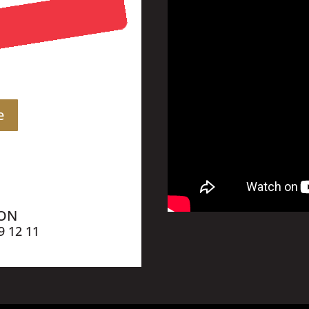
e
ION
9 12 11