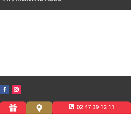
02 47 39 12 11


Accessibilité PMR