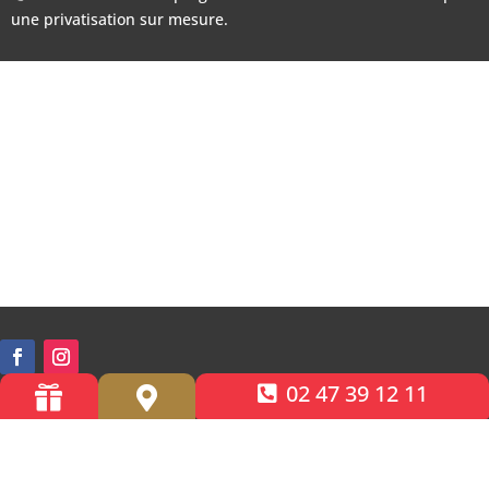
une privatisation sur mesure.
02 47 39 12 11


Accessibilité PMR