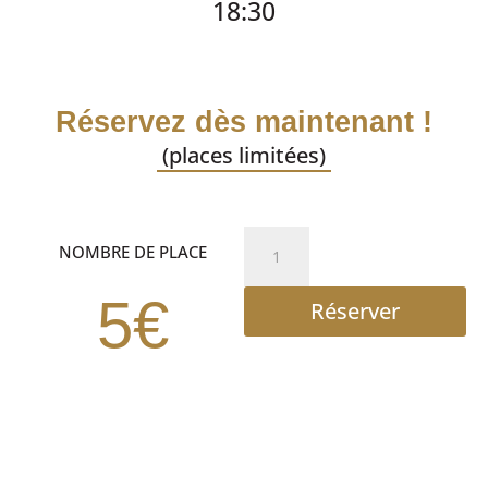
18:30
Réservez dès maintenant !
(places limitées)
quantité
NOMBRE DE PLACE
de
AFTER
5€
Réserver
WORK
DANSANT