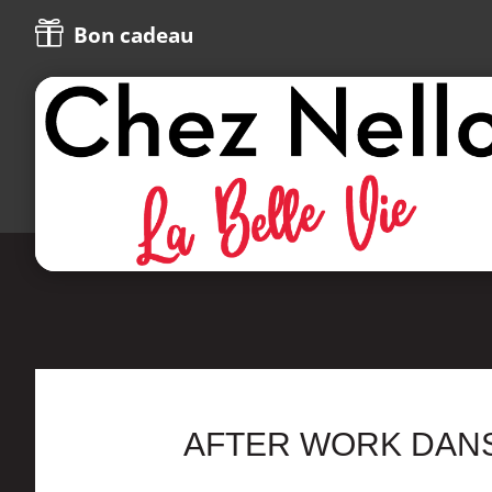

Bon cadeau
AFTER WORK DAN